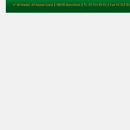
c/ de Nadal, 20 baixos-Local
|
08030 Barcelona
|
Tl. 93 311 85 61
|
Fax 93 311 85