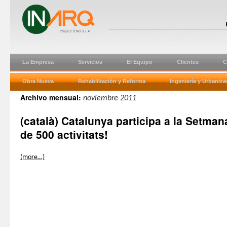
La Empresa
Servicios
El Equipo
Clientes
C
Obra Nueva
Rehabilitación y Reforma
Ingeniería y Urbaniza
Archivo mensual:
noviembre 2011
(català) Catalunya participa a la Setm
de 500 activitats!
(more…)