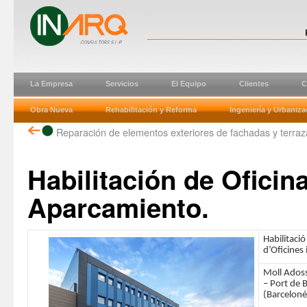
La Empresa
Servicios
El Equipo
Clientes
C
Obra Nueva
Rehabilitación y Reforma
Ingeniería y Urbaniza
Reparación de elementos exteriores de fachadas y terraz
Habilitación de Oficina
Aparcamiento.
Habilitació 
d’Oficines
Moll Adoss
– Port de 
(Barceloné