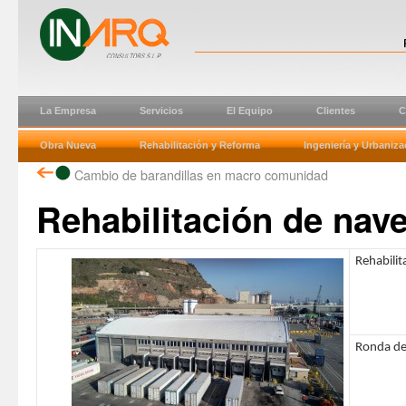
La Empresa
Servicios
El Equipo
Clientes
C
Obra Nueva
Rehabilitación y Reforma
Ingeniería y Urbaniza
Cambio de barandillas en macro comunidad
Rehabilitación de nave
Rehabilit
Ronda de