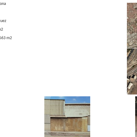
lona
guez
m2
.563 m2