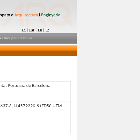
Es
|
Cat
|
En
|
Fr
ectura paudiezoliva
itat Portuària de Barcelona
0837.3, N 4579220.8 (ED50 UTM