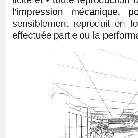
licite
et
• toute
reproduction f
l’impression
mécanique
po
,
sensiblement
reproduit
en t
effectuée
partie
ou la perfor