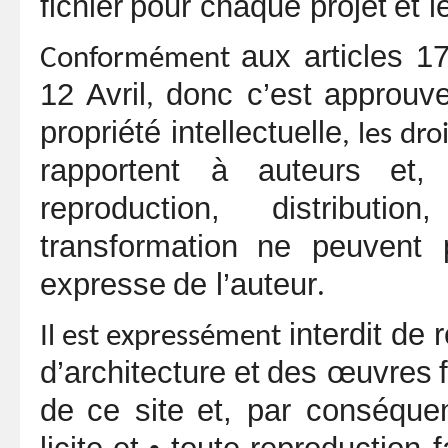
fichier
pour chaque projet
et l
aux articles 1
Conformément
12
Avril
donc c’est
approuv
,
propriété intellectuelle
, les dro
rapportent à
auteurs
et,
reproduction,
distributi
transformation
ne peuvent 
expresse
de l’auteur
.
interdit de 
Il est expressément
d’architecture
et
des œuvres
de
ce site
et, par conséque