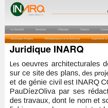
La Société
Services
L’Équipe
Clients
Conta
Nouveaux Projets
Réhabilitation et la Réforme
Ingénierie e
Juridique INARQ
oeuvres architecturales d
Les
sur ce site
des plans
, des proj
et de génie civil
est
INARQ
C
PauDíezOliva
par
ses
rédac
des
travaux
dont le nom
et
s
,