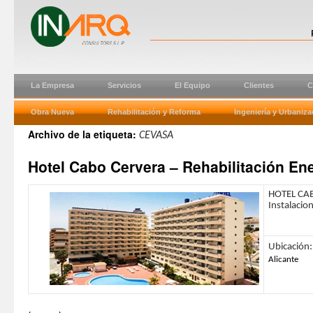
La Empresa
Servicios
El Equipo
Clientes
C
Obra Nueva
Rehabilitación y Reforma
Ingeniería y Urbaniza
Archivo de la etiqueta:
CEVASA
Hotel Cabo Cervera – Rehabilitación Ene
HOTEL CAB
Instalacio
Ubicación:
Alicante