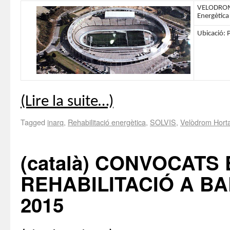
VELODROM 
Energètica
Ubicació: 
(Lire la suite…)
Tagged
inarq
,
Rehabilitació energètica
,
SOLVIS
,
Velòdrom Hort
(català) CONVOCATS
REHABILITACIÓ A B
2015