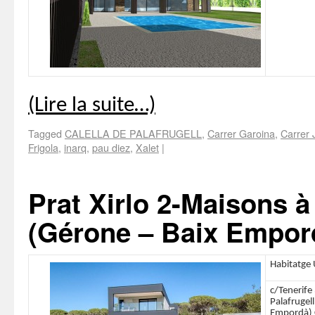
(Lire la suite…)
Tagged
CALELLA DE PALAFRUGELL
,
Carrer Garoina
,
Carrer J
Frigola
,
inarq
,
pau diez
,
Xalet
|
Prat Xirlo 2-Maisons à 
(Gérone – Baix Empor
Habitatge 
c/Tenerife 
Palafrugell
Empordà) 