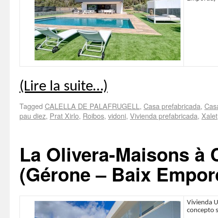
(Lire la suite…)
Tagged
CALELLA DE PALAFRUGELL
,
Casa prefabricada
,
Casa
pau diez
,
Prat Xirlo
,
Roibos
,
vidoni
,
Vivienda prefabricada
,
Xalet
La Olivera-Maisons à C
(Gérone – Baix Empor
Vivienda U
concepto s