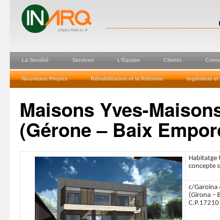
La Société
Services
L’Équipe
Clients
Conta
Nouveaux Projets
Réhabilitation et la Réforme
Ingénierie e
Maisons Yves-Maisons 
(Gérone – Baix Empor
Habitatge 
concepte s
c/Garoina 4
(Girona – 
C.P.17210