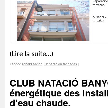
Reparación
terrazas.
c/Nadal 20
C.P.08030
(Lire la suite…)
Tagged
rehabilitación
,
Reparación fachadas
|
CLUB NATACIÓ BANYOL
énergétique des instal
d’eau chaude.