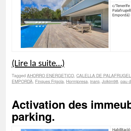
c/Tenerife 
Palafrugell
Empordà) 
(Lire la suite…)
Tagged
AHORRO ENERGETICO
,
CALELLA DE PALAFRUGEL
EMPORDÀ
,
Finques Frigola
,
Hormipresa
,
inarq
,
Joikim98
,
pau d
Activation des immeub
parking.
Habilitació 