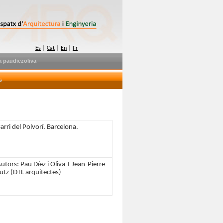
Es
|
Cat
|
En
|
Fr
 paudiezoliva
s
arri del Polvorí. Barcelona.
utors: Pau Díez i Oliva + Jean-Pierre
utz (D+L arquitectes)