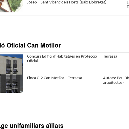
Josep – Sant Vicenç dels Horts (Baix Llobregat)
L
ó Oficial Can Motllor
Concurs Edifici d’Habitatges en Protecció
Terrassa
Oficial.
Finca C-2 Can Motllor – Terrassa
Autors: Pau Díe
arquitectes)
e unifamiliars aïllats