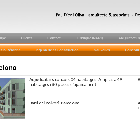
uipe
Clients
Contact
Juridique INARQ
ARQuitectura
et la Réforme
Ingénierie et Construction
Nouvelles
Concour
celona
Adjudicataris concurs 34 habitatges. Ampliat a 49
B
habitatges i 80 places d’aparcament.
Barri del Polvorí. Barcelona.
A
L