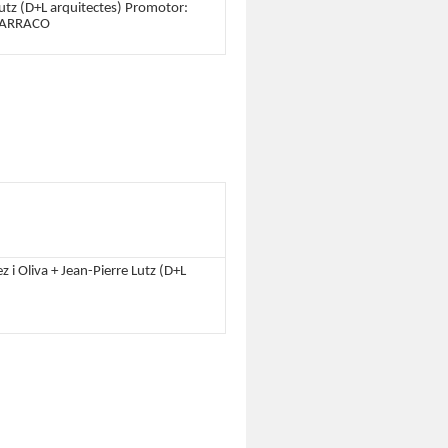
utz (D+L arquitectes) Promotor:
TARRACO
z i Oliva + Jean-Pierre Lutz (D+L