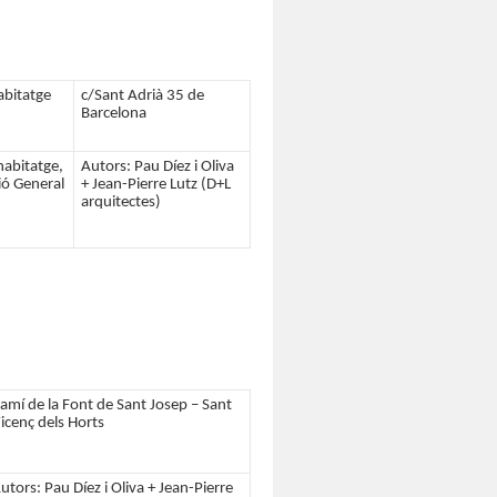
abitatge
c/Sant Adrià 35 de
Barcelona
habitatge,
Autors: Pau Díez i Oliva
ció General
+ Jean-Pierre Lutz (D+L
arquitectes)
amí de la Font de Sant Josep – Sant
icenç dels Horts
utors: Pau Díez i Oliva + Jean-Pierre