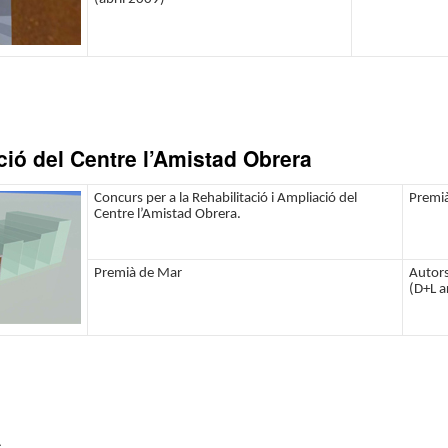
ció del Centre l’Amistad Obrera
Concurs per a la Rehabilitació i Ampliació del
Premi
Centre l’Amistad Obrera.
Premià de Mar
Autors
(D+L a
A