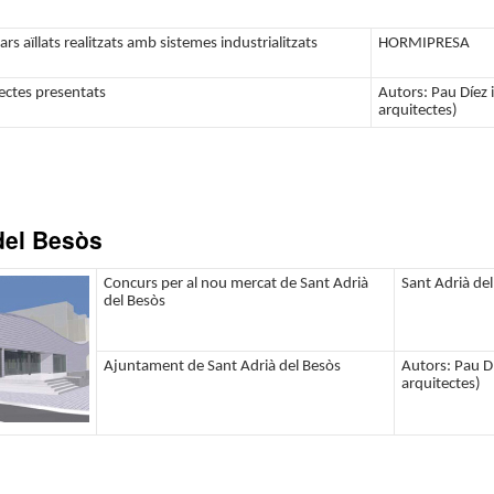
s aïllats realitzats amb sistemes industrialitzats
HORMIPRESA
ectes presentats
Autors: Pau Díez i
arquitectes)
del Besòs
Concurs per al nou mercat de Sant Adrià
Sant Adrià de
del Besòs
Ajuntament de Sant Adrià del Besòs
Autors: Pau Dí
arquitectes)