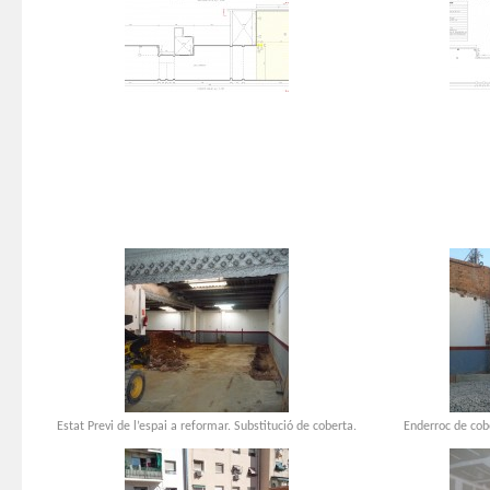
Estat Previ de l’espai a reformar. Substitució de coberta.
Enderroc de cob