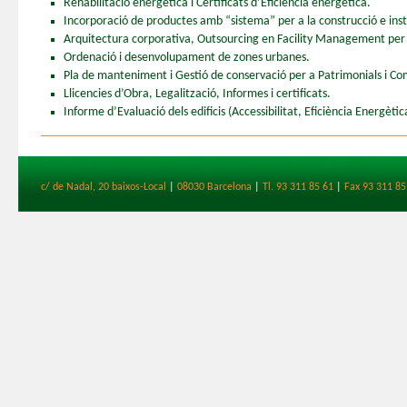
Rehabilitació energètica i Certificats d’Eficiència energètica.
Incorporació de productes amb “sistema” per a la construcció e inst
Arquitectura corporativa, Outsourcing en Facility Management per 
Ordenació i desenvolupament de zones urbanes.
Pla de manteniment i Gestió de conservació per a Patrimonials i Co
Llicencies d’Obra, Legalització, Informes i certificats.
Informe d’Evaluació dels edificis (Accessibilitat, Eficiència Energètica 
c/ de Nadal, 20 baixos-Local
|
08030 Barcelona
|
Tl. 93 311 85 61
|
Fax 93 311 85