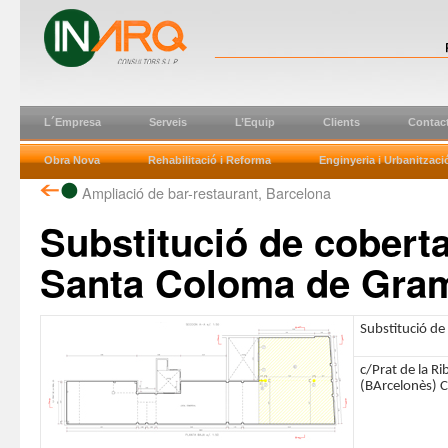
L´Empresa
Serveis
L’Equip
Clients
Contac
Obra Nova
Rehabilitació i Reforma
Enginyeria i Urbanitzaci
Ampliació de bar-restaurant, Barcelona
Substitució de cobert
Santa Coloma de Gra
Substitució de 
c/Prat de la R
(BArcelonès) 